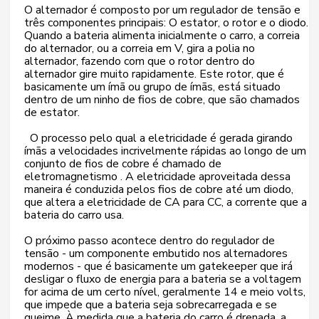
O alternador é composto por um regulador de tensão e
três componentes principais: O estator, o rotor e o diodo.
Quando a bateria alimenta inicialmente o carro, a correia
do alternador, ou a correia em V, gira a polia no
alternador, fazendo com que o rotor dentro do
alternador gire muito rapidamente. Este rotor, que é
basicamente um ímã ou grupo de ímãs, está situado
dentro de um ninho de fios de cobre, que são chamados
de estator.
O processo pelo qual a eletricidade é gerada girando
ímãs a velocidades incrivelmente rápidas ao longo de um
conjunto de fios de cobre é chamado de
eletromagnetismo . A eletricidade aproveitada dessa
maneira é conduzida pelos fios de cobre até um diodo,
que altera a eletricidade de CA para CC, a corrente que a
bateria do carro usa.
O próximo passo acontece dentro do regulador de
tensão - um componente embutido nos alternadores
modernos - que é basicamente um gatekeeper que irá
desligar o fluxo de energia para a bateria se a voltagem
for acima de um certo nível, geralmente 14 e meio volts,
que impede que a bateria seja sobrecarregada e se
queime. À medida que a bateria do carro é drenada, a